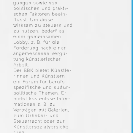
gungen sowie von
politi­schen und prakti­
schen Faktoren beein­
flusst. Um diese
wirksam zu steuern und
zu nutzen, bedarf es
einer gemein­samen
Lobby, z. B. für die
Forde­rung nach einer
angemes­senen Vergü­
tung künst­le­ri­scher
Arbeit.
Der BBK bietet Künst­le­
rinnen und Künst­lern
ein Forum für berufs­
spe­zi­fi­sche und kultur­
po­li­ti­sche Themen. Er
bietet kosten­lose Infor­
ma­tionen z. B. zu
Verträgen mit Galerien,
zum Urheber- und
Steuer­recht oder zur
Künst­ler­so­zi­al­ver­si­che­
rung.