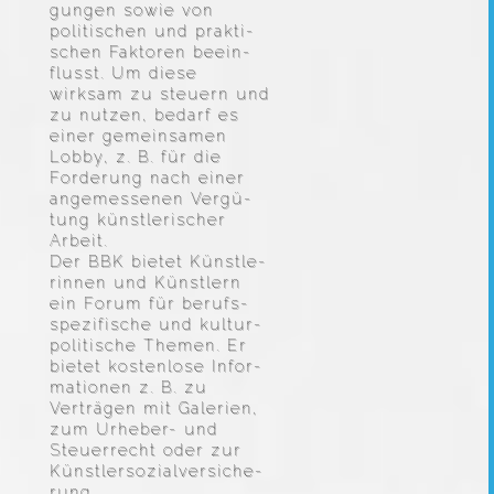
gungen sowie von
politi­schen und prakti­
schen Faktoren beein­
flusst. Um diese
wirksam zu steuern und
zu nutzen, bedarf es
einer gemein­samen
Lobby, z. B. für die
Forde­rung nach einer
angemes­senen Vergü­
tung künst­le­ri­scher
Arbeit.
Der BBK bietet Künst­le­
rinnen und Künst­lern
ein Forum für berufs­
spe­zi­fi­sche und kultur­
po­li­ti­sche Themen. Er
bietet kosten­lose Infor­
ma­tionen z. B. zu
Verträgen mit Galerien,
zum Urheber- und
Steuer­recht oder zur
Künst­ler­so­zi­al­ver­si­che­
rung.