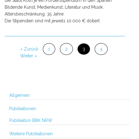
die Stadt Köln je ein Förderstipendium in den Sparten
Bildende Kunst, Medienkunst, Literatur und Musik.
Altersbeschränkung: 35 Jahre
Die Stipendien sind mit jeweils 10.000 € dotiert.
« Zurück
1
2
3
4
Weiter »
Allgemein
Publikationen
Publikation BBK NRW
Weitere Publikationen