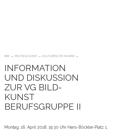
Skip
to
→
→
→
BBK
POLITIK & KUNST
KULTURPOLITIK IN NRW
content
INFORMATION
UND DISKUSSION
ZUR VG BILD-
KUNST
BERUFSGRUPPE II
Montag, 16. April 2018, 19:30 Uhr Hans-Böckler-Platz 1,