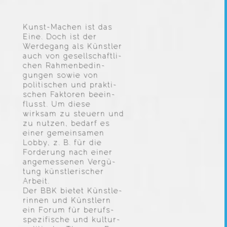
Kunst-Machen ist das
Eine. Doch ist der
Werde­gang als Künstler
auch von gesell­schaft­li­
chen Rahmen­be­din­
gungen sowie von
politi­schen und prakti­
schen Faktoren beein­
flusst. Um diese
wirksam zu steuern und
zu nutzen, bedarf es
einer gemein­samen
Lobby, z. B. für die
Forde­rung nach einer
angemes­senen Vergü­
tung künst­le­ri­scher
Arbeit.
Der BBK bietet Künst­le­
rinnen und Künst­lern
ein Forum für berufs­
spe­zi­fi­sche und kultur­