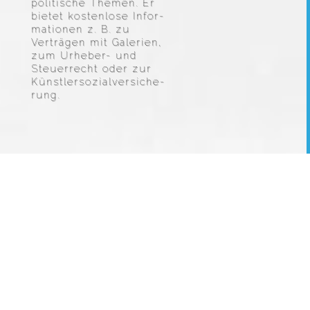
po­li­ti­sche Themen. Er
bietet kosten­lose Infor­
ma­tionen z. B. zu
Verträgen mit Galerien,
zum Urheber- und
Steuer­recht oder zur
Künst­ler­so­zi­al­ver­si­che­
rung.
Skip
to
content
NEUIGKEITEN
UMFRAGE DES BBK BUNDESVERBANDES