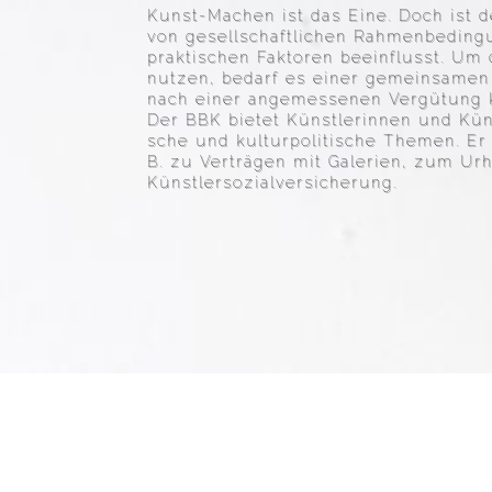
Kunst-Machen ist das Eine. Doch ist d
von gesell­schaft­li­chen Rahmen­be­din
prakti­schen Faktoren beein­flusst. U
nutzen, bedarf es einer gemein­samen 
nach einer angemes­senen Vergü­tung kün
Der BBK bietet Künst­le­rinnen und Künst
sche und kultur­po­li­ti­sche Themen. Er 
B. zu Verträgen mit Galerien, zum Urh
Künst­ler­so­zi­al­ver­si­che­rung.
Skip
to
content
NEUIGKEIT