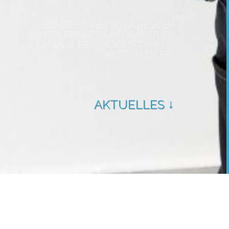
BUNDESVERBAND BILDENDER
KÜNSTLERINNEN UND KÜNSTLER
LANDESVERBAND NORDRHEIN-
WESTFALEN E.V.
AKTUELLES