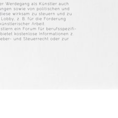
er Werde­gang als Künstler auch
­gungen sowie von politi­schen und
m diese wirksam zu steuern und zu
Lobby, z. B. für die Forde­rung
st­le­ri­scher Arbeit.
­lern ein Forum für berufs­spe­zi­fi­
bietet kosten­lose Infor­ma­tionen z.
eber- und Steuer­recht oder zur
EN