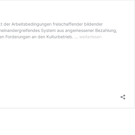
t der Arbeitsbedingungen freischaffender bildender
n ineinandergreifendes System aus angemessener Bezahlung,
„Kunst
elen Forderungen an den Kulturbetrieb. …
weiterlesen
Relevanz
–
Arbeit
und
Gesellschaft“